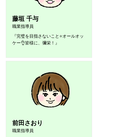
藤垣 千与
職業指導員
『完璧を目指さないこと⭐️オールオッ
ケー👌皆様に、彌栄！』
前田さおり
職業指導員