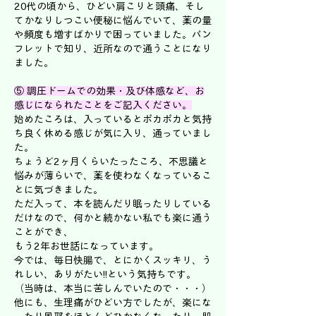
20代の頃から、ひどい肩こりと頭痛、そし
てかなりしつこい便秘に悩んでいて、薬の量
や頻度も増すばかりで困っていました。パン
フレットで知り、近所なので通うことになり
ました。
⑤ 調圧ドームでの効果・及び体感など、お
感じになられたことをご記入ください。
始めたころは、入っているとポカポカと気持
ち良く休める感じが気に入り、通っていまし
た。
ちょうど2ヶ月くらいたったころ、不思議と
悩みが薄らいで、薬を使わなくなっているこ
とに気づきました。
ただ入って、本を読んだり眠ったりしている
だけなので、何かと続かない私でも楽に通う
ことができ、
もう2年お世話になっています。
今では、毎日快腸で、とにかくスッキリ、う
れしい、ありがたい!!という気持ちです。
（当時は、本当に苦しんでいたので・・・）
他にも、生理痛がひどい方でしたが、楽にな