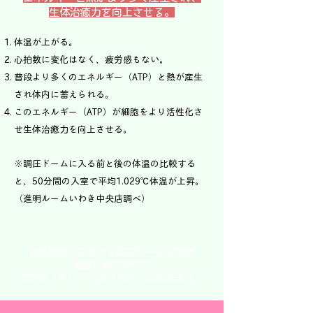
生体治癒力を向上させる。
体温が上がる。
心拍数に変化はなく、疲労感もない。
普段より多くのエネルギー（ATP）と熱が産生
され体内に蓄えられる。
このエネルギー（ATP）が細胞をより活性化さ
せ生体治癒力を向上させる。
※調圧ドームに入る前と後の体温の比較する
と、50分間の入室で平均1.029℃体温が上昇。
（進明ルームいわき中央店調べ）
自然治癒力を高める調圧ドームの効果
細胞に働きかけて
女性の「キレイになりたい」に応えます。