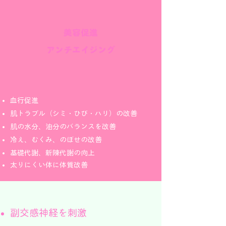
美容促進
アンチエイジング​
血行促進
肌トラブル（シミ・ひび・ハリ）の改善
肌の水分、油分のバランスを改善
冷え、むくみ、のぼせの改善
基礎代謝、新陳代謝の向上
太りにくい体に体質改善
副交感神経を刺激