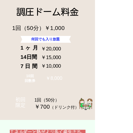
​調圧ドーム料金
​1回（50分）￥1,000
​何回でも入り放題
1ヶ月
￥20,000
14日間
￥15,000
​7日間
​￥10,000​
​10回
￥8,000​
回数券
初回
​1回（50分）
限定
​￥700
（ドリンク付）
エネルギーと熱がより多く産生され、