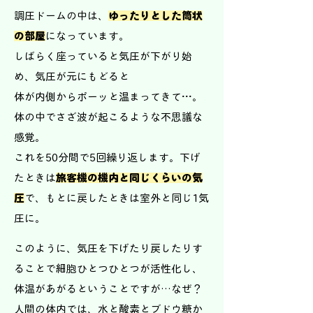
調圧ドームの中は、
ゆったりとした筒状
の部屋
になっています。
しばらく座っていると気圧が下がり始
め、気圧が元にもどると
体が内側からポーッと温まってきて
…
。
体の中でさざ波が起こるような不思議な
感覚。
これを50分間で5回繰り返します。下げ
たときは
旅客機の機内と同じくらいの気
圧
で、もとに戻したときは室外と同じ1気
圧に。
このように、気圧を下げたり戻したりす
ることで
細胞ひとつひとつが活性化し、
体温があがるということですが…なぜ？
人間の体内では、水と酸素とブドウ糖か