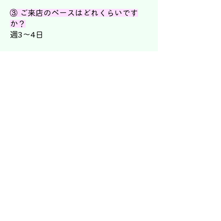
③ ご来店のペースはどれくらいです
か？
週3～4日
④ よろしければ、調圧ドームをご利用
になられたきっかけや症状などをご記
入ください。
高血圧、低体温、花粉症等々・・・友
人のすすめで
⑤ 調圧ドームでの効果・及び体感な
ど、お感じになられたことをご記入く
ださい。
高血圧160/100で降圧剤を服用してい
ましたが1年半経過した現在、薬なし
で125/75前後と平常値になりまし
た。
平均体温が35.6℃位でしたが、現在
1℃以上、上昇36.6～36.8℃にup、そ
の結果体質が向上し、ほとんど風邪を