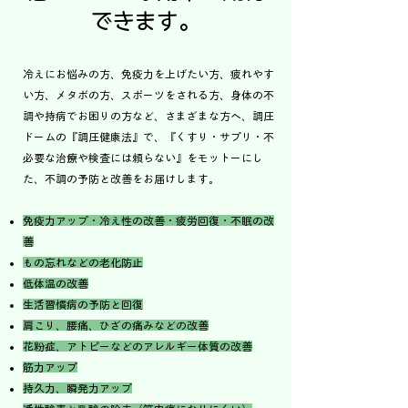
できます。
冷えにお悩みの方、免疫力を上げたい方、疲れやす
い方、メタボの方、スポーツをされる方、身体の不
調や持病でお困りの方など、さまざまな方へ、調圧
ドームの『調圧健康法』で、『くすり・サプリ・不
必要な治療や検査には頼らない』をモットーにし
た、不調の予防と改善をお届けします。
免疫力アップ・冷え性の改善・疲労回復・不眠の改
善
もの忘れなどの老化防止
低体温の改善
生活習慣病の予防と回復
肩こり、腰痛、ひざの痛みなどの改善
花粉症、アトピーなどのアレルギー体質の改善
筋力アップ
持久力、瞬発力アップ