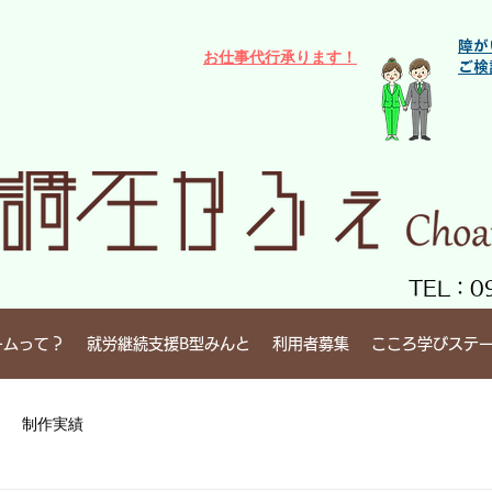
障が
お仕事代行​承ります！
ご検
TEL：09
ームって？
就労継続支援B型みんと
利用者募集
こころ学びステ
制作実績