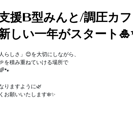
支援B型みんと/調圧カフ
年新しい一年がスタート🎍
人らしさ」😊を⁡大切にしながら、⁡
🎉を積み重ねていける場所で⁡
🐾
なりますように🌿
くお願いいたします❄️✨