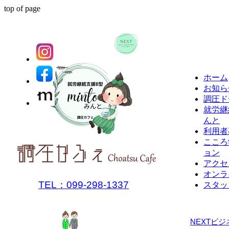
top of page
ホーム
お知ら
調圧ド
就労継
んと
利用者
こころ
ョン
アクセ
オンラ
TEL：099-298-1337
スタッ
NEXTビジ