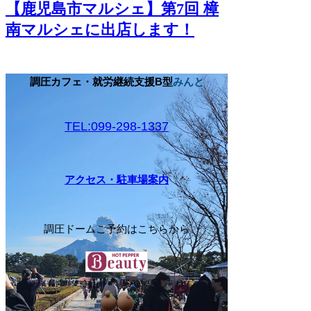
【鹿児島市マルシェ】第7回 樟
南マルシェに出店します！
調圧カフェ・就労継続支援B型
みんと
TEL:099-298-1337
アクセス・駐車場案内
​調圧ドームご予約はこちらから