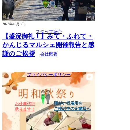
2025年12月8日
​スタッフ紹介
【盛況御礼！】みて・ふれて・
かんじるマルシェ開催報告と感
謝のご挨拶
会社概要
プライバシーポリシー
障がい者雇用を
お仕事代行​
ご検討中の企業様へ
承ります！